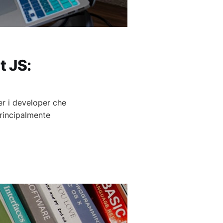
t JS:
r i developer che
rincipalmente