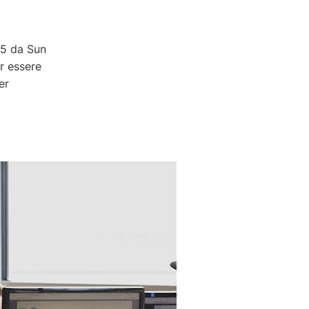
95 da Sun
r essere
er