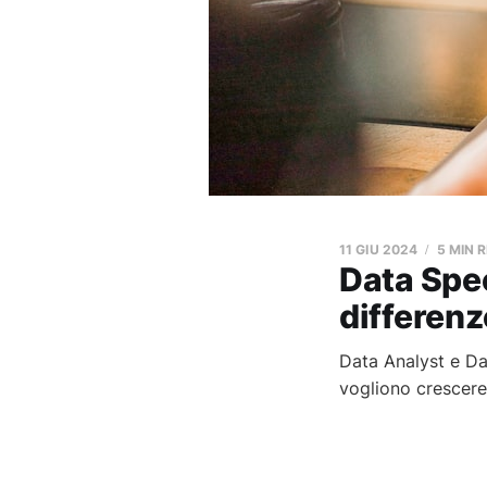
11 GIU 2024
5 MIN 
Data Spec
differenz
Data Analyst e Dat
vogliono crescere 