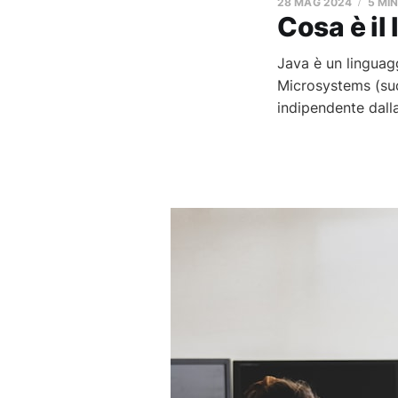
28 MAG 2024
5 MI
Cosa è il
Java è un linguag
Microsystems (suc
indipendente dalla