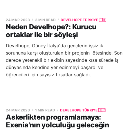
24 MAR 2023
3 MIN READ
DEVELHOPE TÜRKIYE 🇹🇷
Neden Develhope?: Kurucu
ortaklar ile bir söyleşi
Develhope, Güney İtalya'da gençlerin işsizlik
sorununa karşı oluşturulan bir projenin ötesinde. Son
derece yetenekli bir ekibin sayesinde kısa sürede iş
dünyasında kendine yer edinmeyi başardı ve
öğrencileri için sayısız fırsatlar sağladı.
24 MAR 2023
1 MIN READ
DEVELHOPE TÜRKIYE 🇹🇷
Askerlikten programlamaya:
Exenia'nın yolculuğu geleceğin