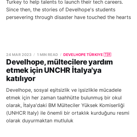
Turkey to help talents to launch their tech careers.
Since then, the stories of Develhope's students
persevering through disaster have touched the hearts
24 MAR 2023
1 MIN READ
DEVELHOPE TÜRKIYE 🇹🇷
Develhope, mültecilere yardım
etmek için UNCHR İtalya'ya
katılıyor
Develhope, sosyal eşitsizlik ve işsizlikle mücadele
etmek için her zaman taahhütte bulunmuş bir okul
olarak, İtalya'daki BM Mülteciler Yüksek Komiserliği
(UNHCR Italy) ile önemli bir ortaklık kurduğunu resmi
olarak duyurmaktan mutluluk