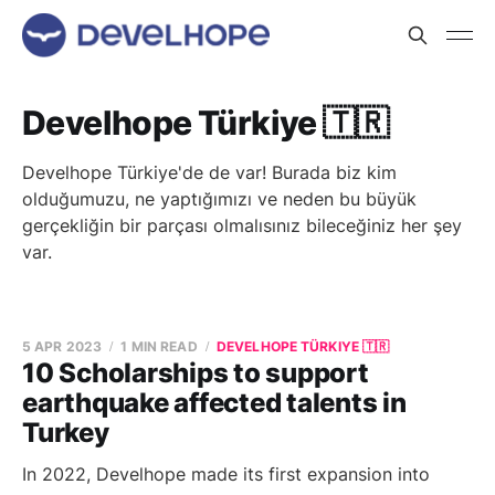
Develhope Türkiye 🇹🇷
Develhope Türkiye'de de var! Burada biz kim
olduğumuzu, ne yaptığımızı ve neden bu büyük
gerçekliğin bir parçası olmalısınız bileceğiniz her şey
var.
5 APR 2023
1 MIN READ
DEVELHOPE TÜRKIYE 🇹🇷
10 Scholarships to support
earthquake affected talents in
Turkey
In 2022, Develhope made its first expansion into